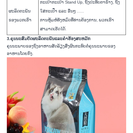
ກະເປົ໋າກະເປົ໋າ Stand Up, ຖົງປະທັບຕາຂ້າງ, ຖົງ
ຜະລິດຕະພັນ
ໃສ່ກະເປົ໋າ ແລະ ອື່ນໆ ......
ຂອງພວກເຮົາ
ການຫຸ້ມຫໍ່ທັງຫມົດທີ່ທ່ານຕ້ອງການ, ພວກເຮົາ
ສາມາດເຮັດໄດ້.
3.ຄຸນນະສົມບັດຜະລິດຕະພັນແລະຄໍາຮ້ອງສະຫມັກ
ຄຸນນະພາບຂອງຖົງອາຫານສັດລ້ຽງສົ່ງຜົນກະທົບຕໍ່ຄຸນນະພາບຂອງ
ອາຫານໂດຍກົງ.