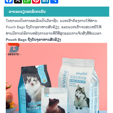
ລາຍ​ລະ​ອຽດ​ຜະ​ລິດ​ຕະ​ພັນ
ໃນຖານະເປັນການຜະລິດເປັນມືອາຊີບ, ພວກເຮົາຕ້ອງການໃຫ້ທ່ານ
Pouch Bags ຖົງບັນຈຸອາຫານສັດລ້ຽງ. ແລະພວກເຮົາຈະສະເຫນີໃຫ້
ທ່ານມີການບໍລິການຫລັງການຂາຍທີ່ດີທີ່ສຸດແລະການຈັດສົ່ງທີ່ທັນເວລາ.
Pouch Bags ຖົງບັນຈຸອາຫານສັດລ້ຽງ