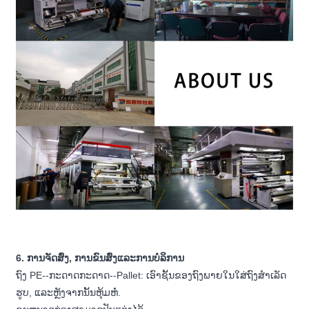
6. ການຈັດສົ່ງ, ການຂົນສົ່ງແລະການບໍລິການ
ຖົງ PE--ກະດາດກະດາດ--Pallet: ເອົາຊັ້ນຂອງຖົງພາຍໃນໃສ່ຖົງສໍາເລັດ
ຮູບ, ແລະຫຼັງຈາກນັ້ນຫຸ້ມຫໍ່.