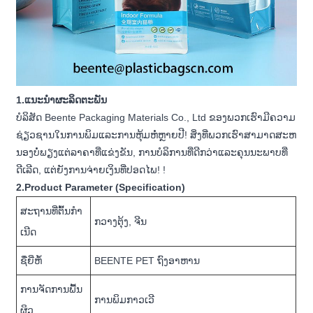
1.ແນະນໍາຜະລິດຕະພັນ
ບໍລິສັດ Beente Packaging Materials Co., Ltd ຂອງພວກເຮົາມີຄວາມ
ຊ່ຽວຊານໃນການພິມແລະການຫຸ້ມຫໍ່ຫຼາຍປີ! ສິ່ງທີ່ພວກເຮົາສາມາດສະຫ
ນອງບໍ່ພຽງແຕ່ລາຄາທີ່ແຂ່ງຂັນ, ການບໍລິການທີ່ດີກວ່າແລະຄຸນນະພາບທີ່
ດີເລີດ, ແຕ່ຍັງການຈ່າຍເງິນທີ່ປອດໄພ! !
2.Product Parameter (Specification)
ສະ​ຖານ​ທີ່​ຕົ້ນ​ກໍາ​
ກວາງຕຸ້ງ, ຈີນ
ເນີດ
ຊື່ຍີ່ຫໍ້
BEENTE PET ຖົງອາຫານ
ການຈັດການພື້ນ
ການພິມກາວເວີ
ຜິວ