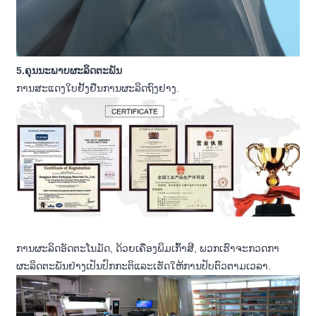
5.ຄຸນ​ນະ​ພາບ​ຜະ​ລິດ​ຕະ​ພັນ
ການສະແດງໃບຢັ້ງຢືນການຜະລິດຖົງຢາງ.
ການຜະລິດອັດຕະໂນມັດ, ດ້ວຍເຄື່ອງພິມເກົ້າສີ, ພວກເຮົາຈະກວດກາ
ຜະລິດຕະພັນຢ່າງເປັນປົກກະຕິແລະເຮັດໃຫ້ການປັບຕົວຕາມເວລາ.