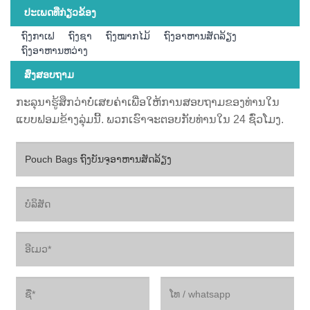
ປະເພດທີ່ກ່ຽວຂ້ອງ
ຖົງກາເຟ
ຖົງ​ຊາ
ຖົງໝາກໄມ້
ຖົງອາຫານສັດລ້ຽງ
ຖົງອາຫານຫວ່າງ
ສົ່ງສອບຖາມ
ກະລຸນາຮູ້ສຶກວ່າບໍ່ເສຍຄ່າເພື່ອໃຫ້ການສອບຖາມຂອງທ່ານໃນ
ແບບຟອມຂ້າງລຸ່ມນີ້. ພວກເຮົາຈະຕອບກັບທ່ານໃນ 24 ຊົ່ວໂມງ.