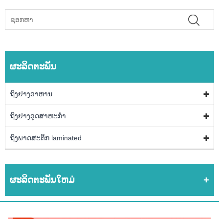
ຜະລິດຕະພັນ
ຖົງຢາງອາຫານ
ຖົງຢາງອຸດສາຫະກໍາ
ຖົງພາດສະຕິກ laminated
ຜະລິດຕະພັນໃຫມ່