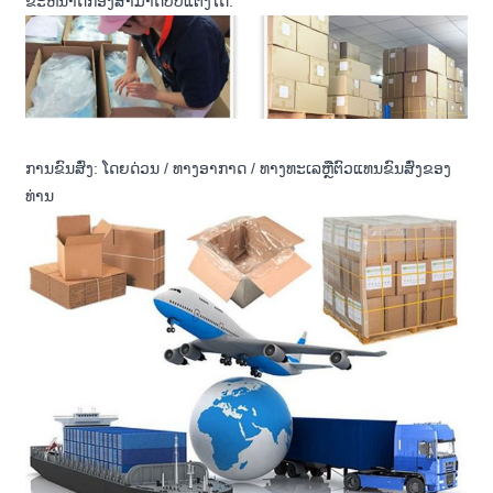
ຂະຫນາດກ່ອງສາມາດປັບແຕ່ງໄດ້.
ການຂົນສົ່ງ: ໂດຍດ່ວນ / ທາງອາກາດ / ທາງທະເລຫຼືຕົວແທນຂົນສົ່ງຂອງ
ທ່ານ