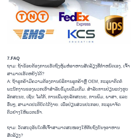
7.FAQ
ຖາມ: ຖ້າຂ້ອຍຕ້ອງການເຮັດຖົງຫຸ້ມຫໍ່ອາຫານສັດລ້ຽງທີ່ກໍາຫນົດເອງ, ເຈົ້າ
ສາມາດເຮັດຫຍັງໄດ້?
A: ຖ້າລູກຄ້າມີຄວາມຕ້ອງການບໍລິການລູກຄ້າຫຼື OEM, ກະລຸນາຕິດຕໍ່
ພະນັກງານຂອງພວກເຮົາສໍາລັບຂໍ້ມູນເພີ່ມເຕີມ. ສໍາລັບການປ່ຽນແປງຮູບ
ລັກສະນະ, ເຊັ່ນ: ໂລໂກ້, ການເພີ່ມຮູບລັກສະນະ, ການພິມ, ພາສາ, ແລະ
ອື່ນໆ, ສາມາດປະຕິບັດໄດ້ງ່າຍ. ເພື່ອປ່ຽນສ່ວນປະກອບ, ກະລຸນາຈັດ
ຕົວຢ່າງໃຫ້ພວກເຮົາ.
ຖາມ: ວັດສະດຸອັນໃດທີ່ເຈົ້າສາມາດສະໜອງໃຫ້ກັບຖົງບັນຈຸອາຫານ
ສັດລ້ຽງ?