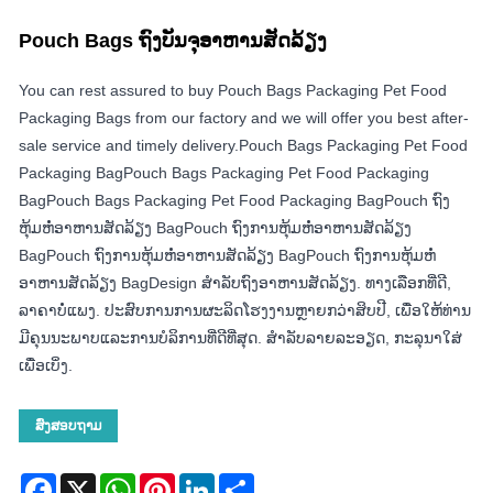
Pouch Bags ຖົງບັນຈຸອາຫານສັດລ້ຽງ
You can rest assured to buy Pouch Bags Packaging Pet Food
Packaging Bags from our factory and we will offer you best after-
sale service and timely delivery.Pouch Bags Packaging Pet Food
Packaging BagPouch Bags Packaging Pet Food Packaging
BagPouch Bags Packaging Pet Food Packaging BagPouch ຖົງ
ຫຸ້ມຫໍ່ອາຫານສັດລ້ຽງ BagPouch ຖົງການຫຸ້ມຫໍ່ອາຫານສັດລ້ຽງ
BagPouch ຖົງການຫຸ້ມຫໍ່ອາຫານສັດລ້ຽງ BagPouch ຖົງການຫຸ້ມຫໍ່
ອາຫານສັດລ້ຽງ BagDesign ສໍາລັບຖົງອາຫານສັດລ້ຽງ. ທາງເລືອກທີ່ດີ,
ລາຄາບໍ່ແພງ. ປະສົບການການຜະລິດໂຮງງານຫຼາຍກວ່າສິບປີ, ເພື່ອໃຫ້ທ່ານ
ມີຄຸນນະພາບແລະການບໍລິການທີ່ດີທີ່ສຸດ. ສໍາລັບລາຍລະອຽດ, ກະລຸນາໃສ່
ເພື່ອເບິ່ງ.
ສົ່ງສອບຖາມ
Facebook
X
WhatsApp
Pinterest
LinkedIn
Share