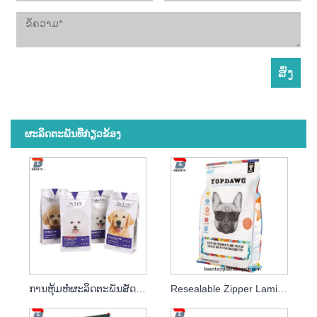
ຜະ​ລິດ​ຕະ​ພັນ​ທີ່​ກ່ຽວ​ຂ້ອງ
ການຫຸ້ມຫໍ່ຜະລິດຕະພັນສັດລ້ຽງແລະການຫຸ້ມຫໍ່ biscuit ຫມາ
Resealable Zipper Laminated Aluminum Foil Pet Food Package Bag