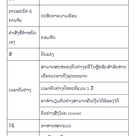
ການຜະນຶກ &
ປະທັບຕາຄວາມຮ້ອນ
ການຈັບ
ຄໍາສັ່ງທີ່ກໍາຫນົດ
ຍອມ​ຮັບ
ເອງ
ສີ
ປັບແຕ່ງ
ສາມາດສະຫນອງຕົວຢ່າງຟຣີໃນຫຼັກຊັບສໍາລັບທ່ານ
ເພື່ອກວດກາເບິ່ງຄຸນນະພາບ
ເວລາຕົວຢ່າງປົກກະຕິແມ່ນ 1 ມື້
ເວລາຕົວຢ່າງ
ຄ່າທຳນຽມຕົວຢ່າງສາມາດຄືນເງິນໄດ້ຕໍ່ລອງໄດ້
ຕົວຢ່າງສົ່ງໂດຍ courier
ໃຊ້
ອາຫານໝາ/ແມວ