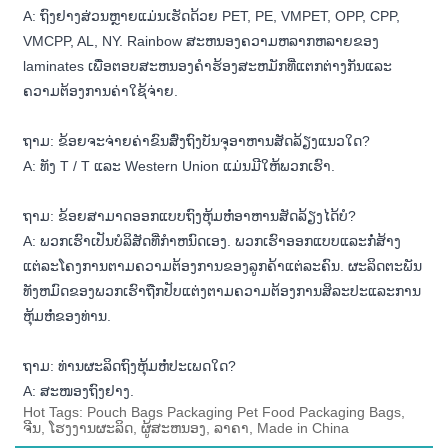
A: ຖົງຢາງສ່ວນຫຼາຍແມ່ນເຮັດດ້ວຍ PET, PE, VMPET, OPP, CPP,
VMCPP, AL, NY. Rainbow ສະຫນອງຄວາມຫລາກຫລາຍຂອງ
laminates ເພື່ອຕອບສະຫນອງຄໍາຮ້ອງສະຫມັກທີ່ແຕກຕ່າງກັນແລະ
ຄວາມຕ້ອງການຄ່າໃຊ້ຈ່າຍ.
ຖາມ: ຂ້ອຍຈະຈ່າຍຄ່າຂົນສົ່ງຖົງບັນຈຸອາຫານສັດລ້ຽງແນວໃດ?
A: ທັງ T / T ແລະ Western Union ແມ່ນມີໃຫ້ພວກເຮົາ.
ຖາມ: ຂ້ອຍສາມາດອອກແບບຖົງຫຸ້ມຫໍ່ອາຫານສັດລ້ຽງໄດ້ບໍ?
A: ພວກເຮົາເປັນບໍລິສັດທີ່ກໍາຫນົດເອງ. ພວກເຮົາອອກແບບແລະກໍ່ສ້າງ
ແຕ່ລະໂຄງການຕາມຄວາມຕ້ອງການຂອງລູກຄ້າແຕ່ລະຄົນ. ຜະລິດຕະພັນ
ທັງຫມົດຂອງພວກເຮົາຖືກປັບແຕ່ງຕາມຄວາມຕ້ອງການສິລະປະແລະການ
ຫຸ້ມຫໍ່ຂອງທ່ານ.
ຖາມ: ທ່ານຜະລິດຖົງຫຸ້ມຫໍ່ປະເພດໃດ?
A: ສະໜອງຖົງຢາງ.
Hot Tags: Pouch Bags Packaging Pet Food Packaging Bags,
ຈີນ, ໂຮງງານຜະລິດ, ຜູ້ສະຫນອງ, ລາຄາ, Made in China