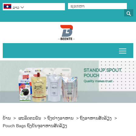
ລາວ


ສະຫຼ
ບ້ານ
>
ຜະລິດຕະພັນ
>
ຖົງຢາງອາຫານ
>
ຖົງອາຫານສັດລ້ຽງ
>
Pouch Bags ຖົງບັນຈຸອາຫານສັດລ້ຽງ