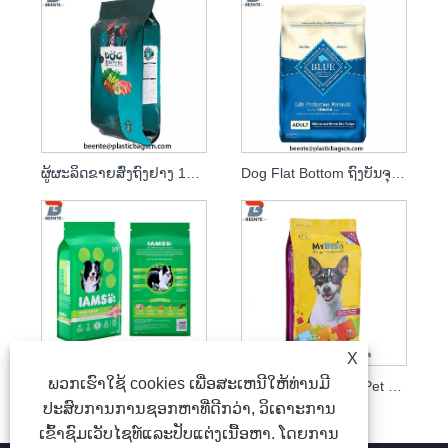
ຜູ້ຜະລິດຂາຍສົ່ງຖົງຢາງ 10kg ຖົງອາຫານຫມາ
Dog Flat Bottom ຖົງບັນຈຸອາຫານສັດລ້ຽງ
X
ພວກເຮົາໃຊ້ cookies ເພື່ອສະເຫນີໃຫ້ທ່ານມີ
Moistureproof Eight Side Seal Self supporting Pet Food Bag
Aluminum Foil Flat Pet Food Packaging Pouch Bag
ປະສົບການການຊອກຫາທີ່ດີກວ່າ, ວິເຄາະການ
ເຂົ້າຊົມເວັບໄຊທ໌ແລະປັບແຕ່ງເນື້ອຫາ. ໂດຍການ