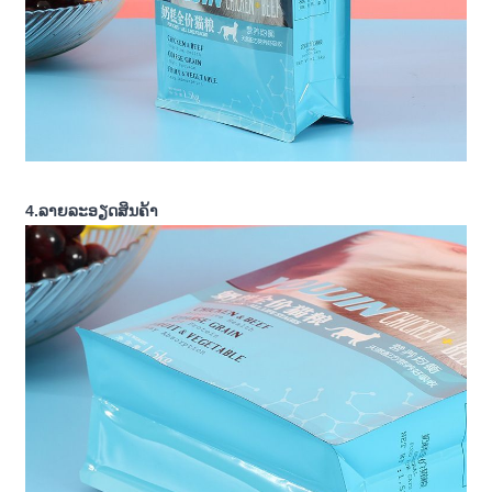
4.ລາຍລະອຽດສິນຄ້າ